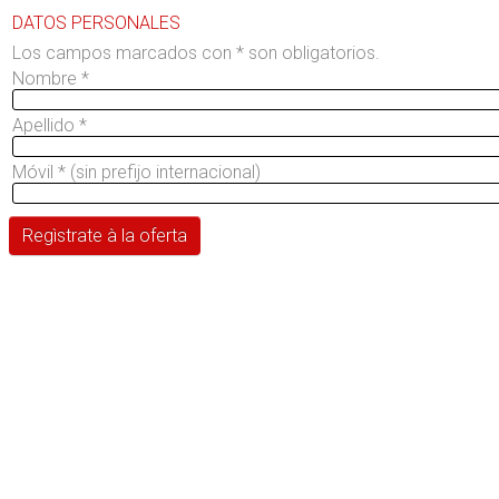
DATOS PERSONALES
Los campos marcados con * son obligatorios.
Nombre
*
Apellido
*
Móvil
*
(sin prefijo internacional)
Regìstrate à la oferta