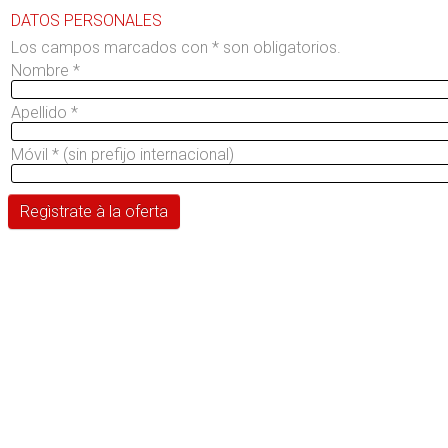
DATOS PERSONALES
Los campos marcados con * son obligatorios.
Nombre
*
Apellido
*
Móvil
*
(sin prefijo internacional)
Regìstrate à la oferta