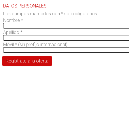
DATOS PERSONALES
Los campos marcados con * son obligatorios.
Nombre
*
Apellido
*
Móvil
*
(sin prefijo internacional)
Regìstrate à la oferta