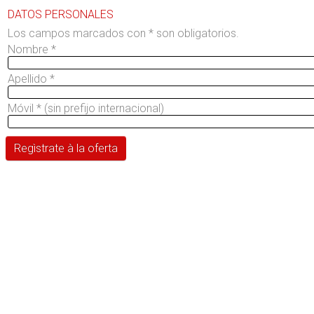
DATOS PERSONALES
Los campos marcados con * son obligatorios.
Nombre
*
Apellido
*
Móvil
*
(sin prefijo internacional)
Regìstrate à la oferta