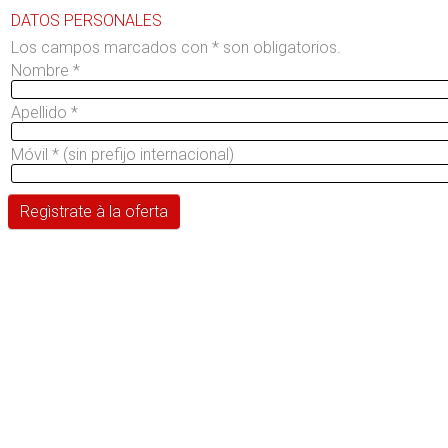
DATOS PERSONALES
Los campos marcados con * son obligatorios.
Nombre
*
Apellido
*
Móvil
*
(sin prefijo internacional)
Regìstrate à la oferta