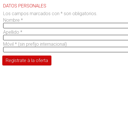
DATOS PERSONALES
Los campos marcados con * son obligatorios.
Nombre
*
Apellido
*
Móvil
*
(sin prefijo internacional)
Regìstrate à la oferta