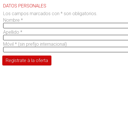
DATOS PERSONALES
Los campos marcados con * son obligatorios.
Nombre
*
Apellido
*
Móvil
*
(sin prefijo internacional)
Regìstrate à la oferta