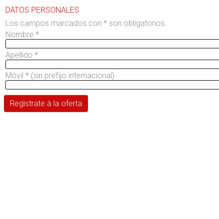
DATOS PERSONALES
Los campos marcados con * son obligatorios.
Nombre
*
Apellido
*
Móvil
*
(sin prefijo internacional)
Regìstrate à la oferta