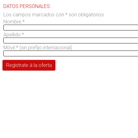
DATOS PERSONALES
Los campos marcados con * son obligatorios.
Nombre
*
Apellido
*
Móvil
*
(sin prefijo internacional)
Regìstrate à la oferta