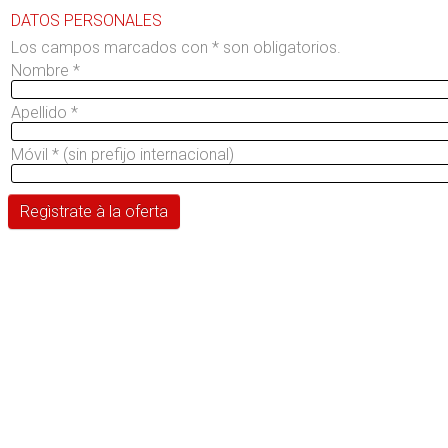
DATOS PERSONALES
Los campos marcados con * son obligatorios.
Nombre
*
Apellido
*
Móvil
*
(sin prefijo internacional)
Regìstrate à la oferta